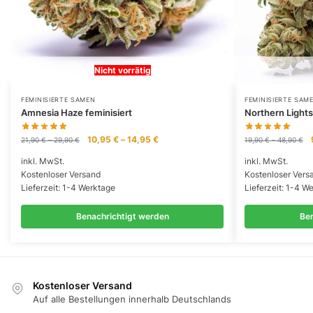
Nicht vorrätig
FEMINISIERTE SAMEN
FEMINISIERTE SAM
Amnesia Haze feminisiert
Northern Lights
10,95
€
–
14,95
€
21,90
€
–
29,90
€
19,90
€
–
48,90
€
inkl. MwSt.
inkl. MwSt.
Kostenloser Versand
Kostenloser Vers
Lieferzeit:
1-4 Werktage
Lieferzeit:
1-4 We
Benachrichtigt werden
Ben
Kostenloser Versand
Auf alle Bestellungen innerhalb Deutschlands