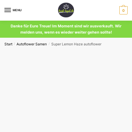
Skip
Skip
to
to
MENU
0
navigation
content
Danke für Eure Treue! Im Moment sind wir ausverkauft. Wir
melden uns, wenn es wieder weiter gehen sollte!
Start
Autoflower Samen
Super Lemon Haze autoflower
/
/